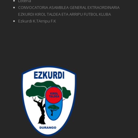
Lotería
CONVOCATORIA ASAMBLEA GENERAL EXTRAORDINARIA
EZKURDI KIROL TALDEA ETA ARRIPU FUTBOL KLUBA
Ezkurdi K.TArripu F.K