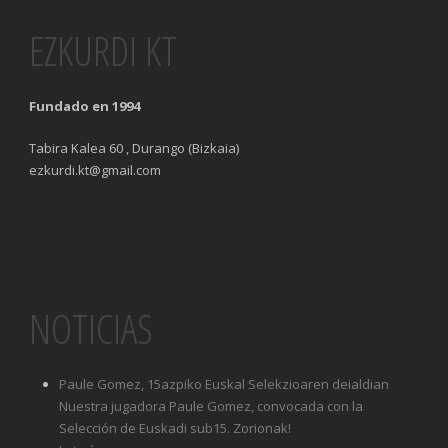
EZKURDI KT
Fundado en 1994
Tabira Kalea 60 , Durango (Bizkaia)
ezkurdi.kt@gmail.com
NOTICIAS
Paule Gomez, 15azpiko Euskal Selekzioaren deialdian
Nuestra jugadora Paule Gomez, convocada con la
Selección de Euskadi sub15. Zorionak!