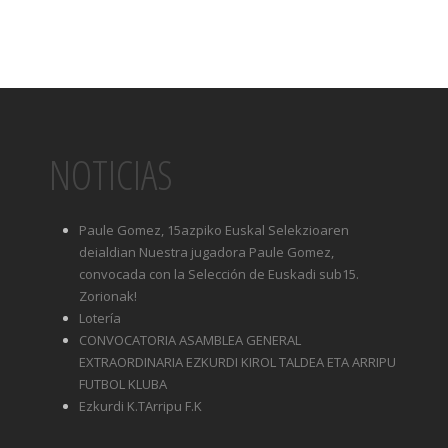
NOTICIAS
Paule Gomez, 15azpiko Euskal Selekzioaren
deialdian Nuestra jugadora Paule Gomez,
convocada con la Selección de Euskadi sub15.
Zorionak!
Lotería
CONVOCATORIA ASAMBLEA GENERAL
EXTRAORDINARIA EZKURDI KIROL TALDEA ETA ARRIPU
FUTBOL KLUBA
Ezkurdi K.TArripu F.K