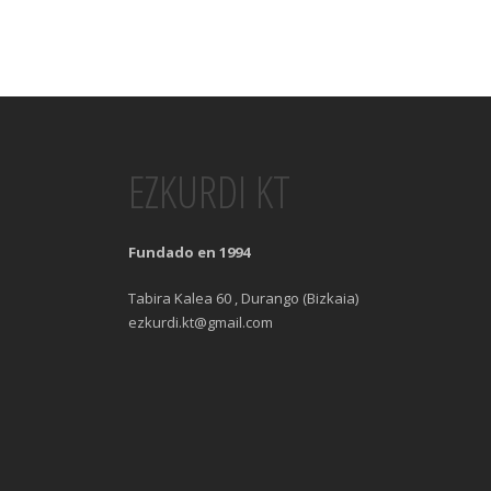
EZKURDI KT
Fundado en 1994
Tabira Kalea 60 , Durango (Bizkaia)
ezkurdi.kt@gmail.com