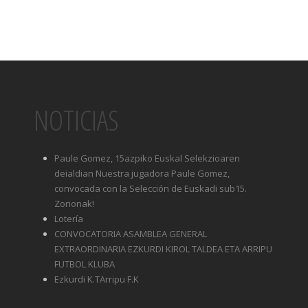
NOTICIAS
Paule Gomez, 15azpiko Euskal Selekzioaren
deialdian Nuestra jugadora Paule Gomez,
convocada con la Selección de Euskadi sub15.
Zorionak!
Lotería
CONVOCATORIA ASAMBLEA GENERAL
EXTRAORDINARIA EZKURDI KIROL TALDEA ETA ARRIPU
FUTBOL KLUBA
Ezkurdi K.TArripu F.K