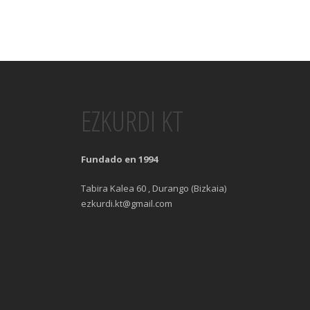
EZKURDI KT
Fundado en 1994
Tabira Kalea 60 , Durango (Bizkaia)
ezkurdi.kt@gmail.com