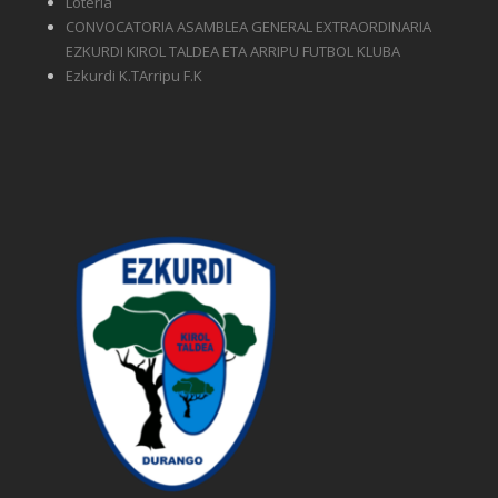
Lotería
CONVOCATORIA ASAMBLEA GENERAL EXTRAORDINARIA
EZKURDI KIROL TALDEA ETA ARRIPU FUTBOL KLUBA
Ezkurdi K.TArripu F.K