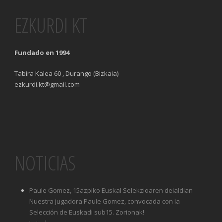
EZKURDI KT
Fundado en 1994
Tabira Kalea 60 , Durango (Bizkaia)
ezkurdi.kt@gmail.com
NOTICIAS
Paule Gomez, 15azpiko Euskal Selekzioaren deialdian
Nuestra jugadora Paule Gomez, convocada con la
Selección de Euskadi sub15. Zorionak!