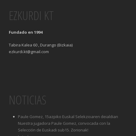
EZKURDI KT
Fundado en 1994
Tabira Kalea 60 , Durango (Bizkaia)
ezkurdi.kt@gmail.com
NOTICIAS
Paule Gomez, 15azpiko Euskal Selekzioaren deialdian
Nuestra jugadora Paule Gomez, convocada con la
Selección de Euskadi sub15. Zorionak!