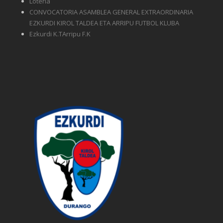
Lotería
CONVOCATORIA ASAMBLEA GENERAL EXTRAORDINARIA
EZKURDI KIROL TALDEA ETA ARRIPU FUTBOL KLUBA
Ezkurdi K.TArripu F.K