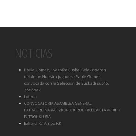
NOTICIAS
Paule Gomez, 15azpiko Euskal Selekzioaren
deialdian Nuestra jugadora Paule Gomez,
convocada con la Selección de Euskadi sub15.
Zorionak!
Lotería
CONVOCATORIA ASAMBLEA GENERAL
EXTRAORDINARIA EZKURDI KIROL TALDEA ETA ARRIPU
FUTBOL KLUBA
Ezkurdi K.TArripu F.K