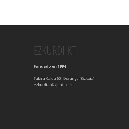
EZKURDI KT
Fundado en 1994
Tabira Kalea 60 , Durango (Bizkaia)
ezkurdi.kt@gmail.com