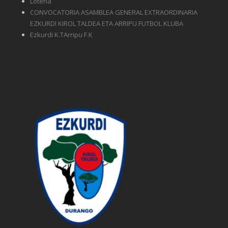
Lotería
CONVOCATORIA ASAMBLEA GENERAL EXTRAORDINARIA
EZKURDI KIROL TALDEA ETA ARRIPU FUTBOL KLUBA
Ezkurdi K.TArripu F.K