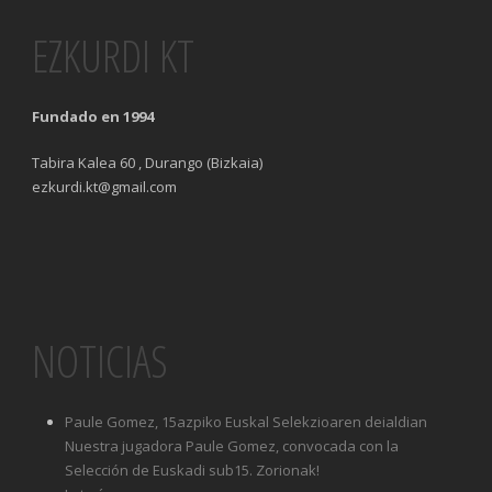
EZKURDI KT
Fundado en 1994
Tabira Kalea 60 , Durango (Bizkaia)
ezkurdi.kt@gmail.com
NOTICIAS
Paule Gomez, 15azpiko Euskal Selekzioaren deialdian
Nuestra jugadora Paule Gomez, convocada con la
Selección de Euskadi sub15. Zorionak!