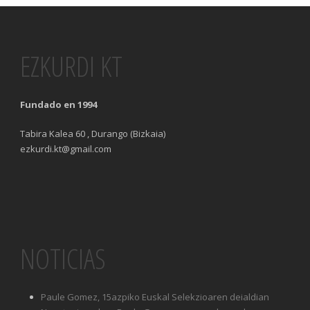
EZKURDI KT
Fundado en 1994
Tabira Kalea 60 , Durango (Bizkaia)
ezkurdi.kt@gmail.com
NOTICIAS
Paule Gomez, 15azpiko Euskal Selekzioaren deialdian