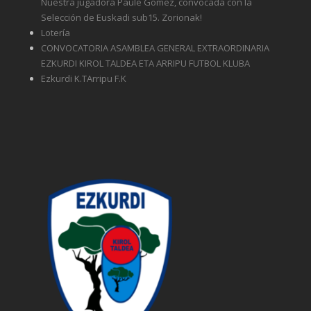
Nuestra jugadora Paule Gomez, convocada con la
Selección de Euskadi sub15. Zorionak!
Lotería
CONVOCATORIA ASAMBLEA GENERAL EXTRAORDINARIA
EZKURDI KIROL TALDEA ETA ARRIPU FUTBOL KLUBA
Ezkurdi K.TArripu F.K