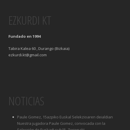
EZKURDI KT
Fundado en 1994
Tabira Kalea 60 , Durango (Bizkaia)
ezkurdi.kt@gmail.com
NOTICIAS
Paule Gomez, 15azpiko Euskal Selekzioaren deialdian
Nuestra jugadora Paule Gomez, convocada con la
Selección de Euskadi sub15. Zorionak!