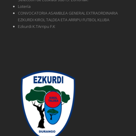
Lotería
CONVOCATORIA ASAMBLEA GENERAL EXTRAORDINARIA
EZKURDI KIROL TALDEA ETA ARRIPU FUTBOL KLUBA
Ezkurdi K.TArripu F.K