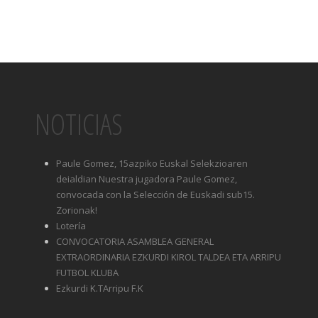
NOTICIAS
Paule Gomez, 15azpiko Euskal Selekzioaren
deialdian Nuestra jugadora Paule Gomez,
convocada con la Selección de Euskadi sub15.
Zorionak!
Lotería
CONVOCATORIA ASAMBLEA GENERAL
EXTRAORDINARIA EZKURDI KIROL TALDEA ETA ARRIPU
FUTBOL KLUBA
Ezkurdi K.TArripu F.K