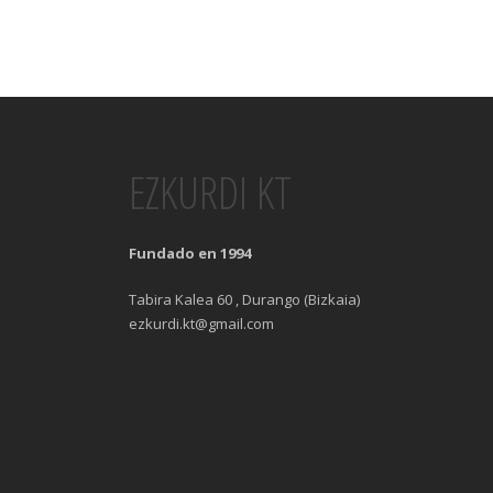
EZKURDI KT
Fundado en 1994
Tabira Kalea 60 , Durango (Bizkaia)
ezkurdi.kt@gmail.com