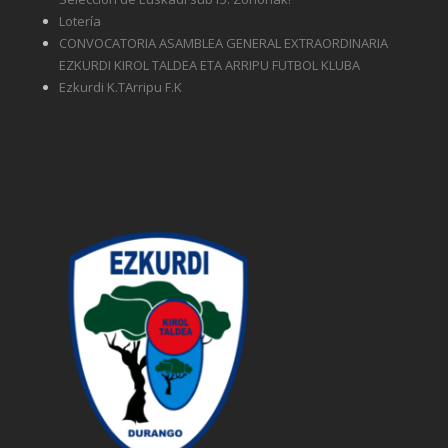
Lotería
CONVOCATORIA ASAMBLEA GENERAL EXTRAORDINARIA
EZKURDI KIROL TALDEA ETA ARRIPU FUTBOL KLUBA
Ezkurdi K.TArripu F.K