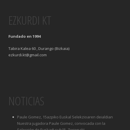
EZKURDI KT
Fundado en 1994
Tabira Kalea 60 , Durango (Bizkaia)
ezkurdi.kt@gmail.com
NOTICIAS
Paule Gomez, 15azpiko Euskal Selekzioaren deialdian
Nuestra jugadora Paule Gomez, convocada con la
Selección de Euskadi sub15. Zorionak!