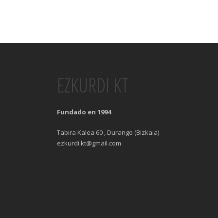
EZKURDI KT
Fundado en 1994
Tabira Kalea 60 , Durango (Bizkaia)
ezkurdi.kt@gmail.com