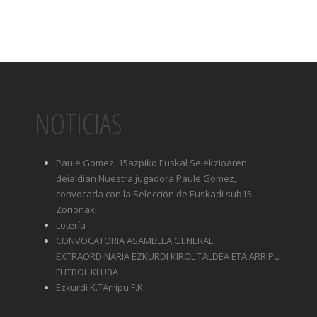
NOTICIAS
Paule Gomez, 15azpiko Euskal Selekzioaren
deialdian Nuestra jugadora Paule Gomez,
convocada con la Selección de Euskadi sub15.
Zorionak!
Lotería
CONVOCATORIA ASAMBLEA GENERAL
EXTRAORDINARIA EZKURDI KIROL TALDEA ETA ARRIPU
FUTBOL KLUBA
Ezkurdi K.TArripu F.K