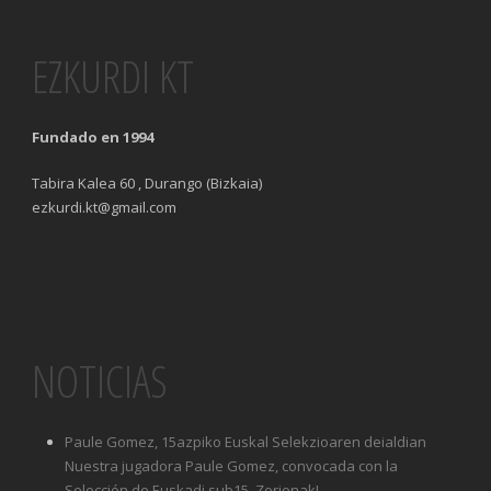
EZKURDI KT
Fundado en 1994
Tabira Kalea 60 , Durango (Bizkaia)
ezkurdi.kt@gmail.com
NOTICIAS
Paule Gomez, 15azpiko Euskal Selekzioaren deialdian
Nuestra jugadora Paule Gomez, convocada con la
Selección de Euskadi sub15. Zorionak!