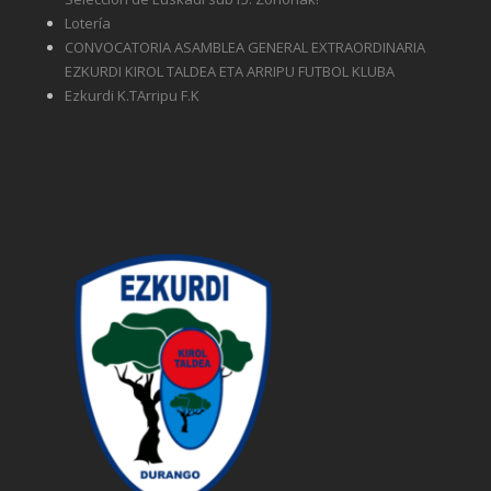
Lotería
CONVOCATORIA ASAMBLEA GENERAL EXTRAORDINARIA
EZKURDI KIROL TALDEA ETA ARRIPU FUTBOL KLUBA
Ezkurdi K.TArripu F.K