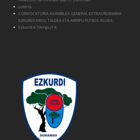
Lotería
CONVOCATORIA ASAMBLEA GENERAL EXTRAORDINARIA
EZKURDI KIROL TALDEA ETA ARRIPU FUTBOL KLUBA
Ezkurdi K.TArripu F.K