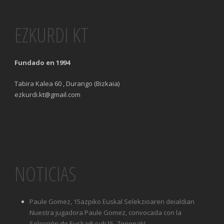
EZKURDI KT
Fundado en 1994
Tabira Kalea 60 , Durango (Bizkaia)
ezkurdi.kt@gmail.com
NOTICIAS
Paule Gomez, 15azpiko Euskal Selekzioaren deialdian
Nuestra jugadora Paule Gomez, convocada con la
Selección de Euskadi sub15. Zorionak!