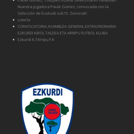
Nuestra jugadora Paule Gomez, convocada con la
Selección de Euskadi sub15. Zorionak!
Lotería
CONVOCATORIA ASAMBLEA GENERAL EXTRAORDINARIA
EZKURDI KIROL TALDEA ETA ARRIPU FUTBOL KLUBA
Ezkurdi K.TArripu F.K