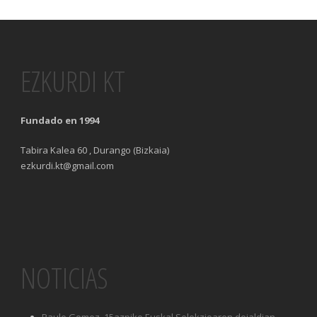
EZKURDI KT
Fundado en 1994
Tabira Kalea 60 , Durango (Bizkaia)
ezkurdi.kt@gmail.com
NOTICIAS
Paule Gomez, 15azpiko Euskal Selekzioaren deialdian