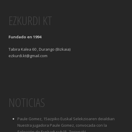
EZKURDI KT
Fundado en 1994
Tabira Kalea 60 , Durango (Bizkaia)
ezkurdi.kt@gmail.com
NOTICIAS
Paule Gomez, 15azpiko Euskal Selekzioaren deialdian
Nuestra jugadora Paule Gomez, convocada con la
Selección de Euskadi sub15. Zorionak!