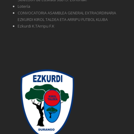
Lotería
CONVOCATORIA ASAMBLEA GENERAL EXTRAORDINARIA
EZKURDI KIROL TALDEA ETA ARRIPU FUTBOL KLUBA
Ezkurdi K.TArripu F.K