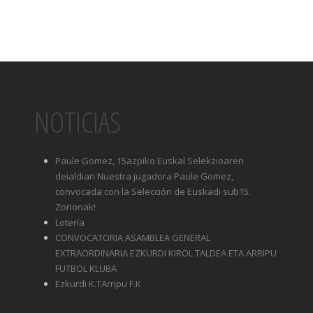
NOTICIAS
Paule Gomez, 15azpiko Euskal Selekzioaren
deialdian Nuestra jugadora Paule Gomez,
convocada con la Selección de Euskadi sub15.
Zorionak!
Lotería
CONVOCATORIA ASAMBLEA GENERAL
EXTRAORDINARIA EZKURDI KIROL TALDEA ETA ARRIPU
FUTBOL KLUBA
Ezkurdi K.TArripu F.K