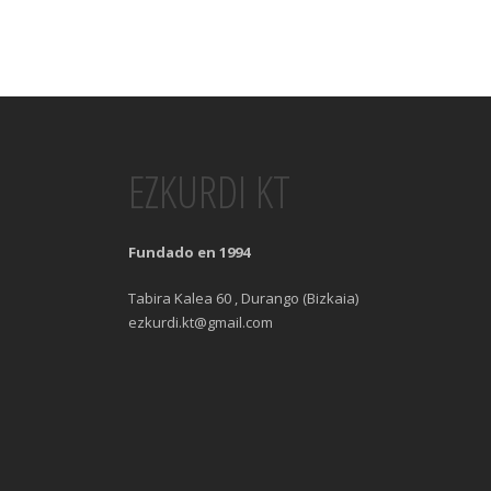
EZKURDI KT
Fundado en 1994
Tabira Kalea 60 , Durango (Bizkaia)
ezkurdi.kt@gmail.com