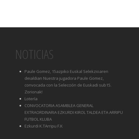
NOTICIAS
Paule Gomez, 15azpiko Euskal Selekzioaren
deialdian Nuestra jugadora Paule Gomez,
convocada con la Selección de Euskadi sub15.
Zorionak!
Lotería
CONVOCATORIA ASAMBLEA GENERAL
EXTRAORDINARIA EZKURDI KIROL TALDEA ETA ARRIPU
FUTBOL KLUBA
Ezkurdi K.TArripu F.K