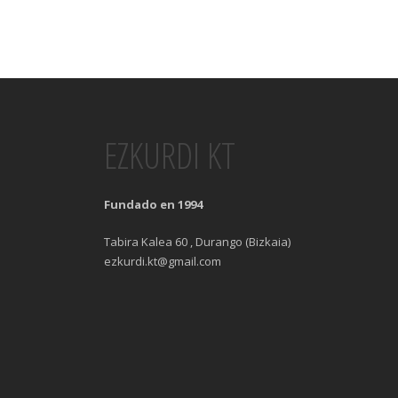
EZKURDI KT
Fundado en 1994
Tabira Kalea 60 , Durango (Bizkaia)
ezkurdi.kt@gmail.com