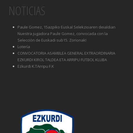
NOTICIAS
Paule Gomez, 15azpiko Euskal Selekzioaren deialdian
Nuestra jugadora Paule Gomez, convocada con la
Selección de Euskadi sub15. Zorionak!
Lotería
CONVOCATORIA ASAMBLEA GENERAL EXTRAORDINARIA
EZKURDI KIROL TALDEA ETA ARRIPU FUTBOL KLUBA
Ezkurdi K.TArripu F.K