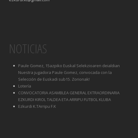
NOTICIAS
Paule Gomez, 15azpiko Euskal Selekzioaren deialdian
Nuestra jugadora Paule Gomez, convocada con la
Selección de Euskadi sub15. Zorionak!
Lotería
CONVOCATORIA ASAMBLEA GENERAL EXTRAORDINARIA
EZKURDI KIROL TALDEA ETA ARRIPU FUTBOL KLUBA
Ezkurdi K.TArripu F.K