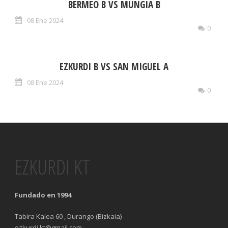
BERMEO B VS MUNGIA B
08 Ene 2024
0
EZKURDI B VS SAN MIGUEL A
08 Ene 2024
0
EZKURDI KT
Fundado en 1994
Tabira Kalea 60 , Durango (Bizkaia)
ezkurdi.kt@gmail.com