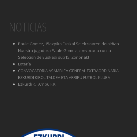
NOTICIAS
Paule Gomez, 15azpiko Euskal Selekzioaren deialdian
Nuestra jugadora Paule Gomez, convocada con la
Selección de Euskadi sub15. Zorionak!
Lotería
CONVOCATORIA ASAMBLEA GENERAL EXTRAORDINARIA
EZKURDI KIROL TALDEA ETA ARRIPU FUTBOL KLUBA
Ezkurdi K.TArripu F.K