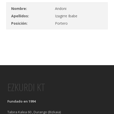
Nombre:
Andoni
Apellidos:
Izagirre Ibabe
Posición:
Portero
EZKURDI KT
Fundado en 1994
Tabira Kalea 60 , Durango (Bizkaia)