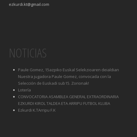
ezkurdi.kt@gmail.com
NOTICIAS
Paule Gomez, 15azpiko Euskal Selekzioaren deialdian
Nuestra jugadora Paule Gomez, convocada con la
Selección de Euskadi sub15. Zorionak!
Lotería
CONVOCATORIA ASAMBLEA GENERAL EXTRAORDINARIA
EZKURDI KIROL TALDEA ETA ARRIPU FUTBOL KLUBA
Ezkurdi K.TArripu F.K