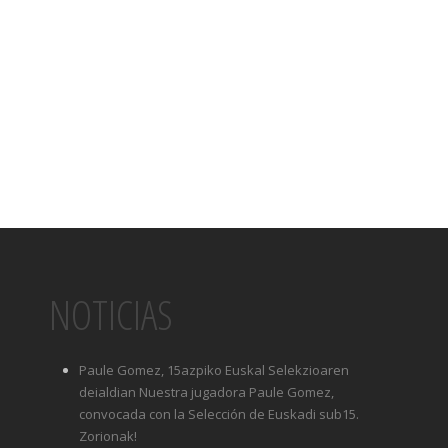
NOTICIAS
Paule Gomez, 15azpiko Euskal Selekzioaren
deialdian Nuestra jugadora Paule Gomez,
convocada con la Selección de Euskadi sub15.
Zorionak!