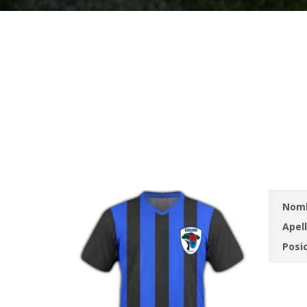
Nomb
Apell
Posic