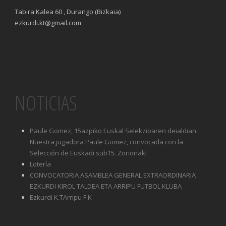
Tabira Kalea 60 , Durango (Bizkaia)
ezkurdi.kt@gmail.com
NOTICIAS
Paule Gomez, 15azpiko Euskal Selekzioaren deialdian
Nuestra jugadora Paule Gomez, convocada con la
Selección de Euskadi sub15. Zorionak!
Lotería
CONVOCATORIA ASAMBLEA GENERAL EXTRAORDINARIA
EZKURDI KIROL TALDEA ETA ARRIPU FUTBOL KLUBA
Ezkurdi K.TArripu F.K