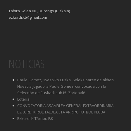
Tabira Kalea 60 , Durango (Bizkaia)
ezkurdi.kt@gmail.com
NOTICIAS
Paule Gomez, 15azpiko Euskal Selekzioaren deialdian
Nuestra jugadora Paule Gomez, convocada con la
Selección de Euskadi sub15. Zorionak!
Lotería
CONVOCATORIA ASAMBLEA GENERAL EXTRAORDINARIA
EZKURDI KIROL TALDEA ETA ARRIPU FUTBOL KLUBA
Ezkurdi K.TArripu F.K