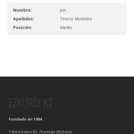
Nombre:
Jon
Apellidos:
Tinoco Mosteiro
Posición:
Medio
EZKURDI KT
Fundado en 1994
Tabira Kalea 60 , Durango (Bizkaia)