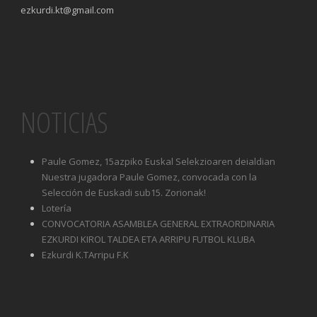
ezkurdi.kt@gmail.com
NOTICIAS
Paule Gomez, 15azpiko Euskal Selekzioaren deialdian
Nuestra jugadora Paule Gomez, convocada con la
Selección de Euskadi sub15. Zorionak!
Lotería
CONVOCATORIA ASAMBLEA GENERAL EXTRAORDINARIA
EZKURDI KIROL TALDEA ETA ARRIPU FUTBOL KLUBA
Ezkurdi K.TArripu F.K