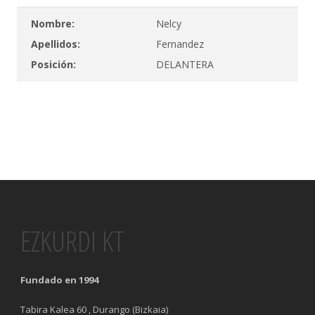
Nombre:
Nelcy
Apellidos:
Fernandez
Posición:
DELANTERA
EZKURDI KT
Fundado en 1994
Tabira Kalea 60 , Durango (Bizkaia)