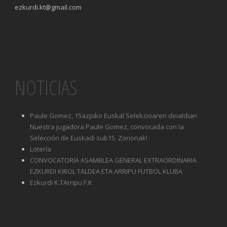
ezkurdi.kt@gmail.com
NOTICIAS
Paule Gomez, 15azpiko Euskal Selekzioaren deialdian
Nuestra jugadora Paule Gomez, convocada con la
Selección de Euskadi sub15. Zorionak!
Lotería
CONVOCATORIA ASAMBLEA GENERAL EXTRAORDINARIA
EZKURDI KIROL TALDEA ETA ARRIPU FUTBOL KLUBA
Ezkurdi K.TArripu F.K