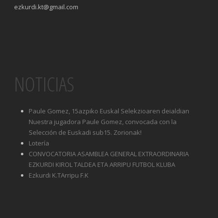
ezkurdi.kt@gmail.com
NOTICIAS
Paule Gomez, 15azpiko Euskal Selekzioaren deialdian
Nuestra jugadora Paule Gomez, convocada con la
Selección de Euskadi sub15. Zorionak!
Lotería
CONVOCATORIA ASAMBLEA GENERAL EXTRAORDINARIA
EZKURDI KIROL TALDEA ETA ARRIPU FUTBOL KLUBA
Ezkurdi K.TArripu F.K