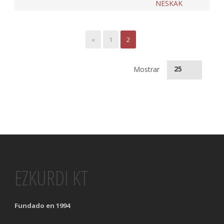
NESKAK
«
1
2
25
Mostrar
EZKURDI KT
Fundado en 1994