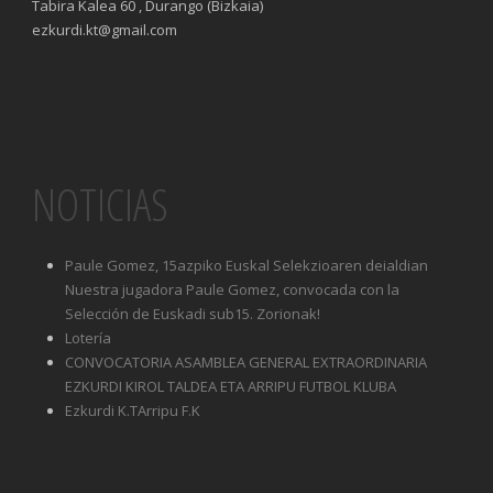
Tabira Kalea 60 , Durango (Bizkaia)
ezkurdi.kt@gmail.com
NOTICIAS
Paule Gomez, 15azpiko Euskal Selekzioaren deialdian
Nuestra jugadora Paule Gomez, convocada con la
Selección de Euskadi sub15. Zorionak!
Lotería
CONVOCATORIA ASAMBLEA GENERAL EXTRAORDINARIA
EZKURDI KIROL TALDEA ETA ARRIPU FUTBOL KLUBA
Ezkurdi K.TArripu F.K