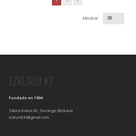
25
Mostrar
EZKURDI KT
Fundado en 1994
Tabira Kalea 60 , Durango (Bizkaia)
ezkurdi.kt@gmail.com