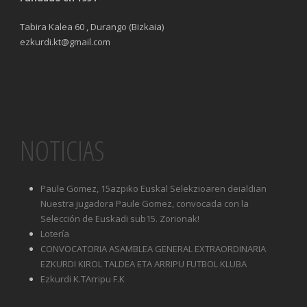
Tabira Kalea 60 , Durango (Bizkaia)
ezkurdi.kt@gmail.com
NOTICIAS
Paule Gomez, 15azpiko Euskal Selekzioaren deialdian
Nuestra jugadora Paule Gomez, convocada con la
Selección de Euskadi sub15. Zorionak!
Lotería
CONVOCATORIA ASAMBLEA GENERAL EXTRAORDINARIA
EZKURDI KIROL TALDEA ETA ARRIPU FUTBOL KLUBA
Ezkurdi K.TArripu F.K