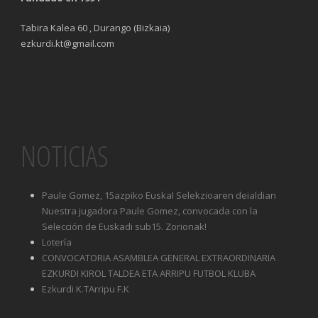
Tabira Kalea 60 , Durango (Bizkaia)
ezkurdi.kt@gmail.com
NOTICIAS
Paule Gomez, 15azpiko Euskal Selekzioaren deialdian
Nuestra jugadora Paule Gomez, convocada con la
Selección de Euskadi sub15. Zorionak!
Lotería
CONVOCATORIA ASAMBLEA GENERAL EXTRAORDINARIA
EZKURDI KIROL TALDEA ETA ARRIPU FUTBOL KLUBA
Ezkurdi K.TArripu F.K