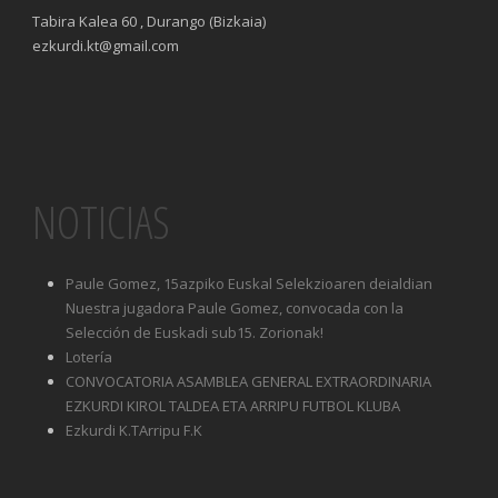
Tabira Kalea 60 , Durango (Bizkaia)
ezkurdi.kt@gmail.com
NOTICIAS
Paule Gomez, 15azpiko Euskal Selekzioaren deialdian
Nuestra jugadora Paule Gomez, convocada con la
Selección de Euskadi sub15. Zorionak!
Lotería
CONVOCATORIA ASAMBLEA GENERAL EXTRAORDINARIA
EZKURDI KIROL TALDEA ETA ARRIPU FUTBOL KLUBA
Ezkurdi K.TArripu F.K