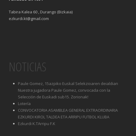
Tabira Kalea 60 , Durango (Bizkaia)
ezkurdi.kt@gmail.com
NOTICIAS
Paule Gomez, 15azpiko Euskal Selekzioaren deialdian
Nuestra jugadora Paule Gomez, convocada con la
Selección de Euskadi sub15. Zorionak!
Lotería
CONVOCATORIA ASAMBLEA GENERAL EXTRAORDINARIA
EZKURDI KIROL TALDEA ETA ARRIPU FUTBOL KLUBA
Ezkurdi K.TArripu F.K