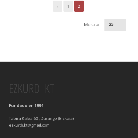
«
1
2
25
Mostrar
EZKURDI KT
Fundado en 1994
Tabira Kalea 60 , Durango (Bizkaia)
ezkurdi.kt@gmail.com