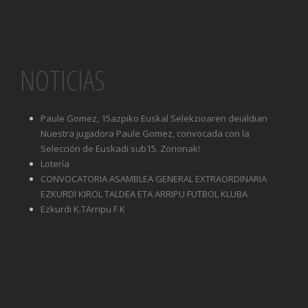
NOTICIAS
Paule Gomez, 15azpiko Euskal Selekzioaren deialdian
Nuestra jugadora Paule Gomez, convocada con la
Selección de Euskadi sub15. Zorionak!
Lotería
CONVOCATORIA ASAMBLEA GENERAL EXTRAORDINARIA
EZKURDI KIROL TALDEA ETA ARRIPU FUTBOL KLUBA
Ezkurdi K.TArripu F.K