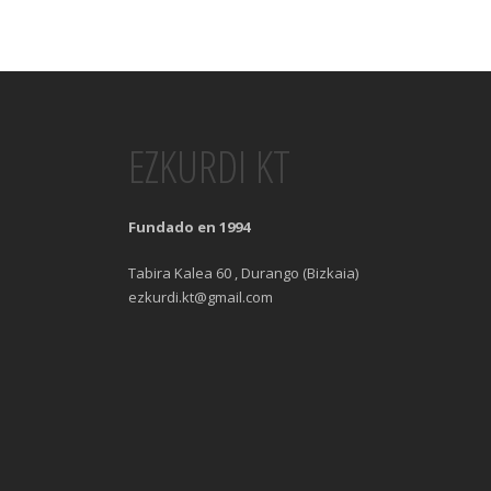
EZKURDI KT
Fundado en 1994
Tabira Kalea 60 , Durango (Bizkaia)
ezkurdi.kt@gmail.com