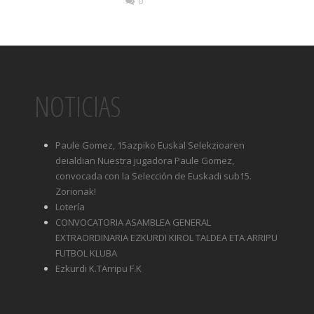
0
NOTICIAS
Paule Gomez, 15azpiko Euskal Selekzioaren
deialdian Nuestra jugadora Paule Gomez,
convocada con la Selección de Euskadi sub15.
Zorionak!
Lotería
CONVOCATORIA ASAMBLEA GENERAL
EXTRAORDINARIA EZKURDI KIROL TALDEA ETA ARRIPU
FUTBOL KLUBA
Ezkurdi K.TArripu F.K