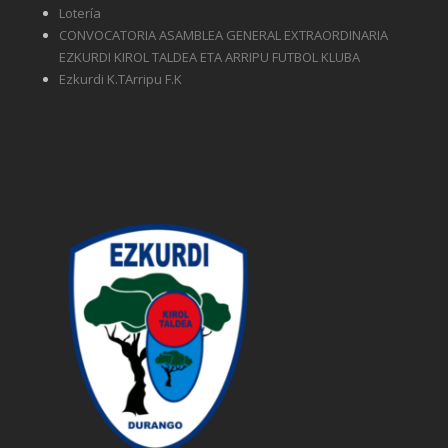
Lotería
CONVOCATORIA ASAMBLEA GENERAL EXTRAORDINARIA
EZKURDI KIROL TALDEA ETA ARRIPU FUTBOL KLUBA
Ezkurdi K.TArripu F.K