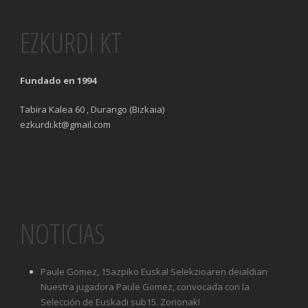
EZKURDI KT
Fundado en 1994
Tabira Kalea 60 , Durango (Bizkaia)
ezkurdi.kt@gmail.com
NOTICIAS
Paule Gomez, 15azpiko Euskal Selekzioaren deialdian
Nuestra jugadora Paule Gomez, convocada con la
Selección de Euskadi sub15. Zorionak!