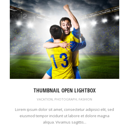
THUMBNAIL OPEN LIGHTBOX
VACATION
,
PHOTOGRAPH
,
FASHION
Lorem ipsum dolor sit amet, consectetur adipisici elit, sed
eiusmod tempor incidunt ut labore et dolore magna
aliqua. Vivamus sagittis...