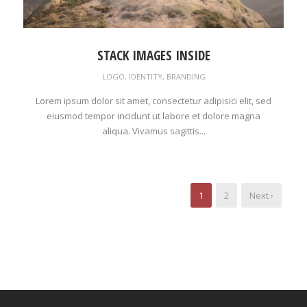
STACK IMAGES INSIDE
LOGO
,
IDENTITY
,
BRANDING
Lorem ipsum dolor sit amet, consectetur adipisici elit, sed
eiusmod tempor incidunt ut labore et dolore magna
aliqua. Vivamus sagittis...
1
2
Next ›