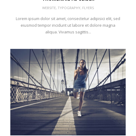
WEBSITE
,
TYPOGRAPHY
,
FLYERS
Lorem ipsum dolor sit amet, consectetur adipisici elit, sed
eiusmod tempor incidunt ut labore et dolore magna
aliqua. Vivamus sagittis...