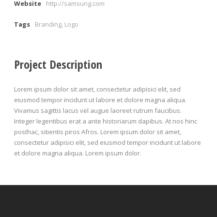
Website
http://samsung.com
Tags
Branding
,
Logo
Project Description
Lorem ipsum dolor sit amet, consectetur adipisici elit, sed
eiusmod tempor incidunt ut labore et dolore magna aliqua.
Vivamus sagittis lacus vel augue laoreet rutrum faucibus.
Integer legentibus erat a ante historiarum dapibus. At nos hinc
posthac, sitientis piros Afros. Lorem ipsum dolor sit amet,
consectetur adipisici elit, sed eiusmod tempor incidunt ut labore
et dolore magna aliqua. Lorem ipsum dolor.