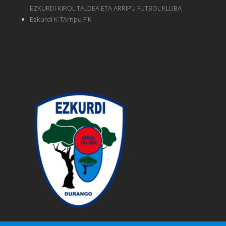
EZKURDI KIROL TALDEA ETA ARRIPU FUTBOL KLUBA
Ezkurdi K.TArripu F.K