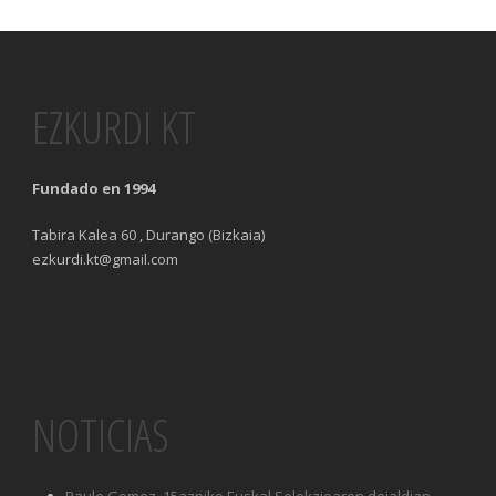
EZKURDI KT
Fundado en 1994
Tabira Kalea 60 , Durango (Bizkaia)
ezkurdi.kt@gmail.com
NOTICIAS
Paule Gomez, 15azpiko Euskal Selekzioaren deialdian