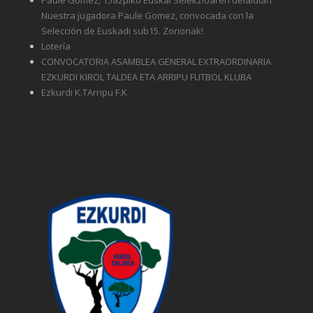
Nuestra jugadora Paule Gomez, convocada con la
Selección de Euskadi sub15. Zorionak!
Lotería
CONVOCATORIA ASAMBLEA GENERAL EXTRAORDINARIA
EZKURDI KIROL TALDEA ETA ARRIPU FUTBOL KLUBA
Ezkurdi K.TArripu F.K