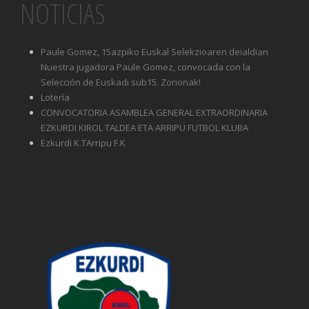
NOTICIAS
Paule Gomez, 15azpiko Euskal Selekzioaren deialdian
Nuestra jugadora Paule Gomez, convocada con la
Selección de Euskadi sub15. Zorionak!
Lotería
CONVOCATORIA ASAMBLEA GENERAL EXTRAORDINARIA
EZKURDI KIROL TALDEA ETA ARRIPU FUTBOL KLUBA
Ezkurdi K.TArripu F.K