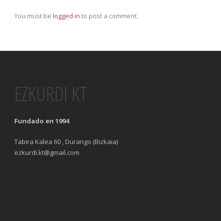
You must be
logged in
to post a comment.
EZKURDI KT
Fundado en 1994
Tabira Kalea 60 , Durango (Bizkaia)
ezkurdi.kt@gmail.com