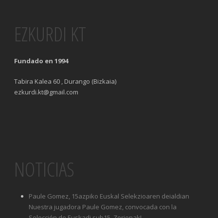
EZKURDI KT
Fundado en 1994
Tabira Kalea 60 , Durango (Bizkaia)
ezkurdi.kt@gmail.com
NOTICIAS
Paule Gomez, 15azpiko Euskal Selekzioaren deialdian
Nuestra jugadora Paule Gomez, convocada con la
Selección de Euskadi sub15. Zorionak!