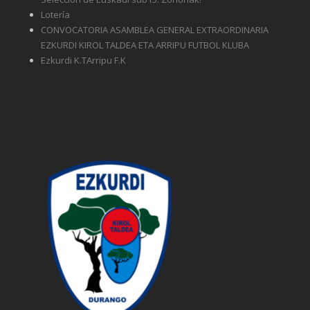
Lotería
CONVOCATORIA ASAMBLEA GENERAL EXTRAORDINARIA
EZKURDI KIROL TALDEA ETA ARRIPU FUTBOL KLUBA
Ezkurdi K.TArripu F.K