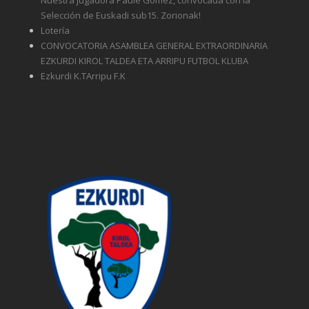
Selección de Euskadi sub15. Zorionak!
Lotería
CONVOCATORIA ASAMBLEA GENERAL EXTRAORDINARIA
EZKURDI KIROL TALDEA ETA ARRIPU FUTBOL KLUBA
Ezkurdi K.TArripu F.K