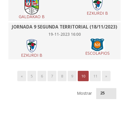
EZKURDI B
GALDAKAO B
JORNADA 9 SEGUNDA TERRITORIAL (18/11/2023)
19-11-2023 16:00
ESCOLAPIOS
EZKURDI B
«
5
6
7
8
9
10
11
»
25
Mostrar