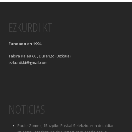
EZKURDI KT
Fundado en 1994
Tabira Kalea 60 , Durango (Bizkaia)
ezkurdi.kt@gmail.com
NOTICIAS
Paule Gomez, 15azpiko Euskal Selekzioaren deialdian
Nuestra jugadora Paule Gomez, convocada con la