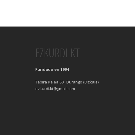
EZKURDI KT
Fundado en 1994
Tabira Kalea 60 , Durango (Bizkaia)
ezkurdi.kt@gmail.com