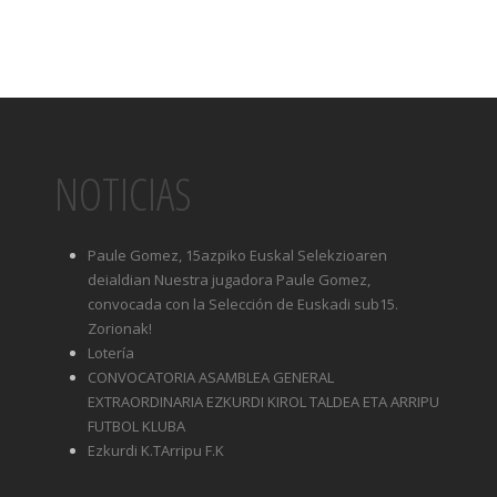
NOTICIAS
Paule Gomez, 15azpiko Euskal Selekzioaren
deialdian Nuestra jugadora Paule Gomez,
convocada con la Selección de Euskadi sub15.
Zorionak!
Lotería
CONVOCATORIA ASAMBLEA GENERAL
EXTRAORDINARIA EZKURDI KIROL TALDEA ETA ARRIPU
FUTBOL KLUBA
Ezkurdi K.TArripu F.K