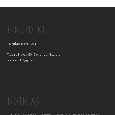
EZKURDI KT
Fundado en 1994
Tabira Kalea 60 , Durango (Bizkaia)
ezkurdi.kt@gmail.com
NOTICIAS
Paule Gomez, 15azpiko Euskal Selekzioaren deialdian