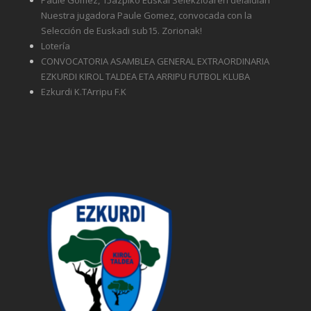
Nuestra jugadora Paule Gomez, convocada con la
Selección de Euskadi sub15. Zorionak!
Lotería
CONVOCATORIA ASAMBLEA GENERAL EXTRAORDINARIA
EZKURDI KIROL TALDEA ETA ARRIPU FUTBOL KLUBA
Ezkurdi K.TArripu F.K