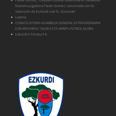
Nuestra jugadora Paule Gomez, convocada con la
Selección de Euskadi sub15. Zorionak!
Lotería
CONVOCATORIA ASAMBLEA GENERAL EXTRAORDINARIA
EZKURDI KIROL TALDEA ETA ARRIPU FUTBOL KLUBA
Ezkurdi K.TArripu F.K