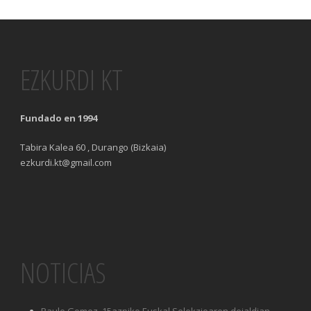
EZKURDI KT
Fundado en 1994
Tabira Kalea 60 , Durango (Bizkaia)
ezkurdi.kt@gmail.com
NOTICIAS
Paule Gomez, 15azpiko Euskal Selekzioaren deialdian