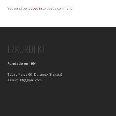
You must be
logged in
to post a comment.
EZKURDI KT
Fundado en 1994
Tabira Kalea 60 , Durango (Bizkaia)
ezkurdi.kt@gmail.com