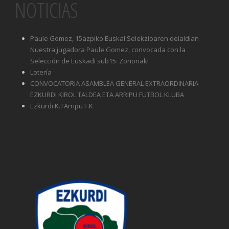
NOTICIAS
Paule Gomez, 15azpiko Euskal Selekzioaren deialdian
Nuestra jugadora Paule Gomez, convocada con la
Selección de Euskadi sub15. Zorionak!
Lotería
CONVOCATORIA ASAMBLEA GENERAL EXTRAORDINARIA
EZKURDI KIROL TALDEA ETA ARRIPU FUTBOL KLUBA
Ezkurdi K.TArripu F.K