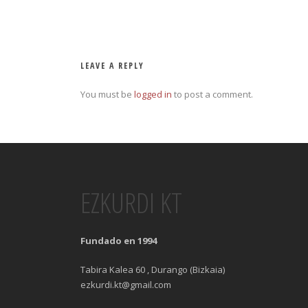
LEAVE A REPLY
You must be
logged in
to post a comment.
EZKURDI KT
Fundado en 1994
Tabira Kalea 60 , Durango (Bizkaia)
ezkurdi.kt@gmail.com