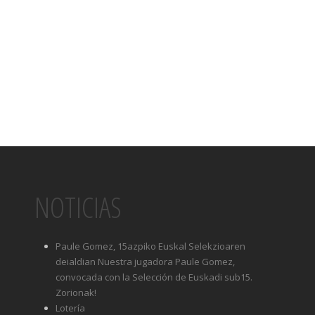
NOTICIAS
Paule Gomez, 15azpiko Euskal Selekzioaren
deialdian Nuestra jugadora Paule Gomez,
convocada con la Selección de Euskadi sub15.
Zorionak!
Lotería