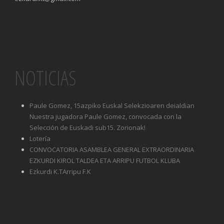
NOTICIAS
Paule Gomez, 15azpiko Euskal Selekzioaren deialdian
Nuestra jugadora Paule Gomez, convocada con la
Selección de Euskadi sub15. Zorionak!
Lotería
CONVOCATORIA ASAMBLEA GENERAL EXTRAORDINARIA
EZKURDI KIROL TALDEA ETA ARRIPU FUTBOL KLUBA
Ezkurdi K.TArripu F.K