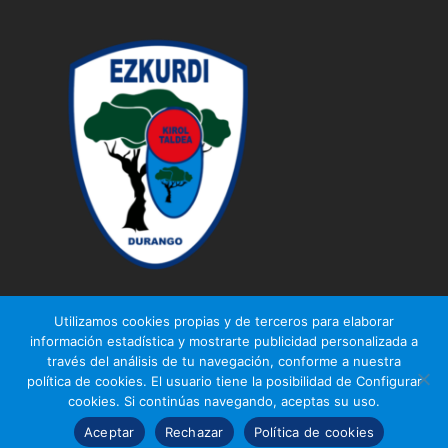
Utilizamos cookies propias y de terceros para elaborar
información estadística y mostrarte publicidad personalizada a
través del análisis de tu navegación, conforme a nuestra
© Ezkurdi KT
política de cookies. El usuario tiene la posibilidad de Configurar
Aviso legal
|
Política de privacidad
|
Política de cookies
cookies. Si continúas navegando, aceptas su uso.
Aceptar
Rechazar
Política de cookies
Diseño web
Gurenet