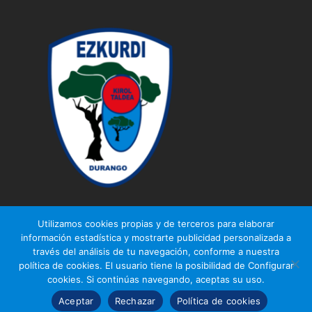
Utilizamos cookies propias y de terceros para elaborar
información estadística y mostrarte publicidad personalizada a
través del análisis de tu navegación, conforme a nuestra
© Ezkurdi KT
política de cookies. El usuario tiene la posibilidad de Configurar
Aviso legal
|
Política de privacidad
|
Política de cookies
cookies. Si continúas navegando, aceptas su uso.
Aceptar
Rechazar
Política de cookies
Diseño web
Gurenet