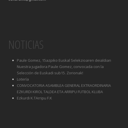
NOTICIAS
Paule Gomez, 15azpiko Euskal Selekzioaren deialdian
Nuestra jugadora Paule Gomez, convocada con la
Selección de Euskadi sub15. Zorionak!
Lotería
CONVOCATORIA ASAMBLEA GENERAL EXTRAORDINARIA
EZKURDI KIROL TALDEA ETA ARRIPU FUTBOL KLUBA
Ezkurdi K.TArripu F.K