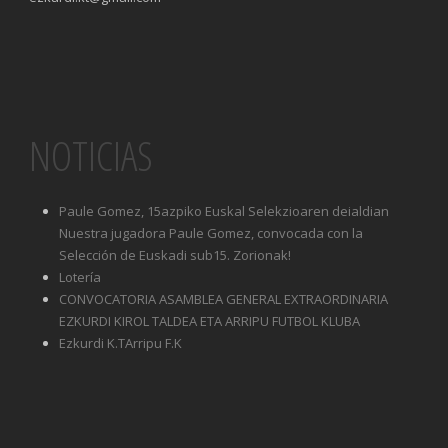
NOTICIAS
Paule Gomez, 15azpiko Euskal Selekzioaren deialdian
Nuestra jugadora Paule Gomez, convocada con la
Selección de Euskadi sub15. Zorionak!
Lotería
CONVOCATORIA ASAMBLEA GENERAL EXTRAORDINARIA
EZKURDI KIROL TALDEA ETA ARRIPU FUTBOL KLUBA
Ezkurdi K.TArripu F.K