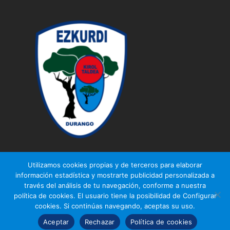
Utilizamos cookies propias y de terceros para elaborar
información estadística y mostrarte publicidad personalizada a
través del análisis de tu navegación, conforme a nuestra
© Ezkurdi KT
política de cookies. El usuario tiene la posibilidad de Configurar
Aviso legal
|
Política de privacidad
|
Política de cookies
cookies. Si continúas navegando, aceptas su uso.
Aceptar
Rechazar
Política de cookies
Diseño web
Gurenet